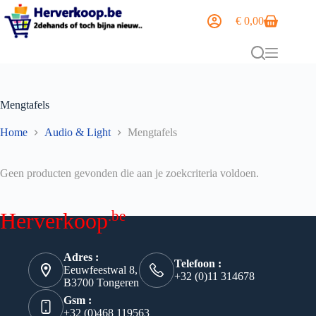
€
0,00
Mengtafels
Home
Audio & Light
Mengtafels
Geen producten gevonden die aan je zoekcriteria voldoen.
.be
Herverkoop
Adres :
Telefoon :
Eeuwfeestwal 8,
+32 (0)11 314678
B3700 Tongeren
Gsm :
+32 (0)468 119563