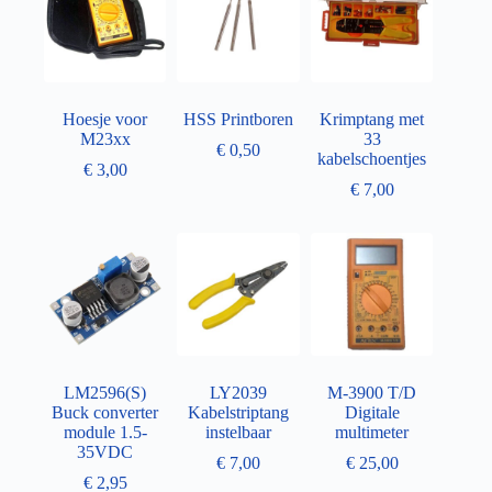
Hoesje voor
HSS Printboren
Krimptang met
M23xx
33
€
0,50
kabelschoentjes
€
3,00
€
7,00
LM2596(S)
LY2039
M-3900 T/D
Buck converter
Kabelstriptang
Digitale
module 1.5-
instelbaar
multimeter
35VDC
€
7,00
€
25,00
€
2,95