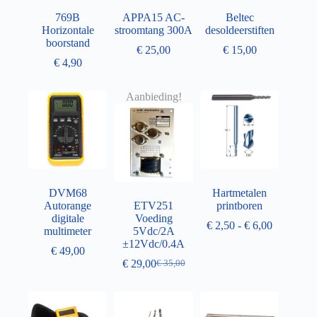
769B
APPA15 AC-
Beltec
Horizontale
stroomtang 300A
desoldeerstiften
boorstand
€
25,00
€
15,00
€
4,90
Aanbieding!
DVM68
Hartmetalen
Autorange
ETV251
printboren
digitale
Voeding
€
2,50
-
€
6,00
multimeter
5Vdc/2A
±12Vdc/0.4A
€
49,00
€
29,00
€
35,00