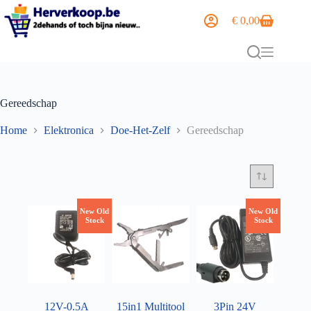
€
0,00
Gereedschap
Home
Elektronica
Doe-Het-Zelf
Gereedschap
New Old
New Old
Stock
Stock
12V-0.5A
15in1 Multitool
3Pin 24V