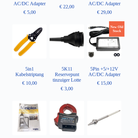
AC/DC Adapter
AC/DC Adapter
€
22,00
€
5,00
€
29,00
New Old
Stock
5in1
5K11
5Pin +5/+12V
Kabelstriptang
Reservepunt
AC/DC Adapter
tinzuiger Lotte
€
10,00
€
15,00
€
3,00