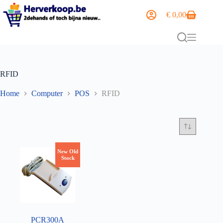
€
0,00
RFID
Home
Computer
POS
RFID
New Old
Stock
PCR300A