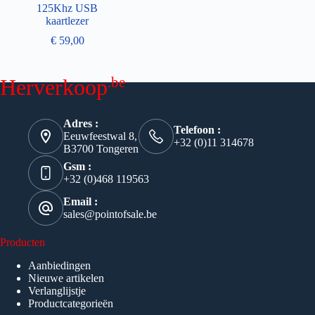
125Khz USB
kaartlezer
€
59,00
.be
Herverkoop
Adres :
Telefoon :
Eeuwfeestwal 8,
+32 (0)11 314678
B3700 Tongeren
Gsm :
+32 (0)468 119563
Email :
sales@pointofsale.be
Producten
Aanbiedingen
Nieuwe artikelen
Verlanglijstje
Productcategorieën