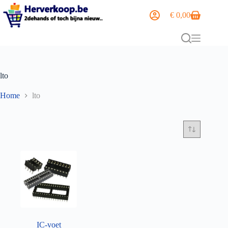
€
0,00
lto
Home
lto
IC-voet