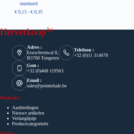
standaard
€
0,15
-
€
0,35
.be
Herverkoop
Adres :
Telefoon :
Eeuwfeestwal 8,
+32 (0)11 314678
B3700 Tongeren
Gsm :
+32 (0)468 119563
Email :
sales@pointofsale.be
Producten
Aanbiedingen
Nieuwe artikelen
Verlanglijstje
Productcategorieën
Weetjes