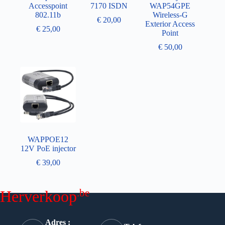
Accesspoint
7170 ISDN
WAP54GPE
802.11b
Wireless-G
€
20,00
Exterior Access
€
25,00
Point
€
50,00
WAPPOE12
12V PoE injector
€
39,00
.be
Herverkoop
Adres :