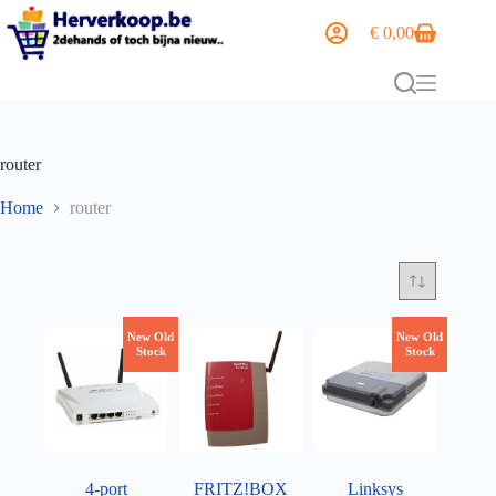
€
0,00
router
Home
router
New Old
New Old
Stock
Stock
4-port
FRITZ!BOX
Linksys