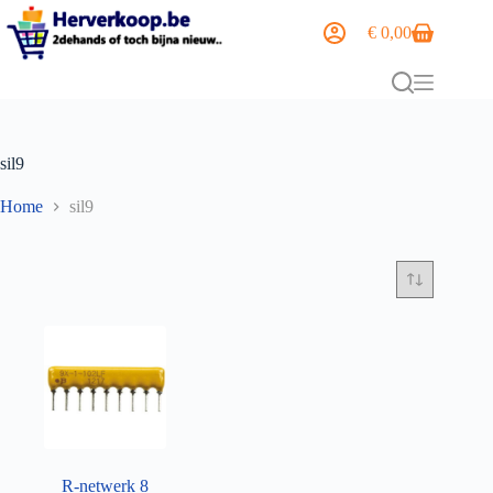
€
0,00
sil9
Home
sil9
R-netwerk 8