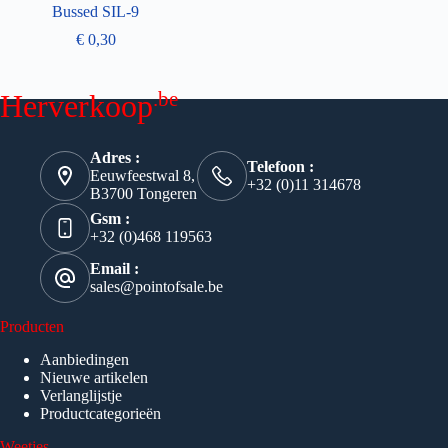
Bussed SIL-9
€
0,30
.be
Herverkoop
Adres :
Telefoon :
Eeuwfeestwal 8,
+32 (0)11 314678
B3700 Tongeren
Gsm :
+32 (0)468 119563
Email :
sales@pointofsale.be
Producten
Aanbiedingen
Nieuwe artikelen
Verlanglijstje
Productcategorieën
Weetjes