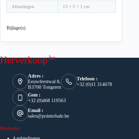
Afmetingen
15 × 5 × 3 cm
Bijlage(s)
.be
Herverkoop
Adres :
Telefoon :
Eeuwfeestwal 8,
+32 (0)11 314678
B3700 Tongeren
Gsm :
+32 (0)468 119563
Email :
sales@pointofsale.be
Producten
Aanbiedingen