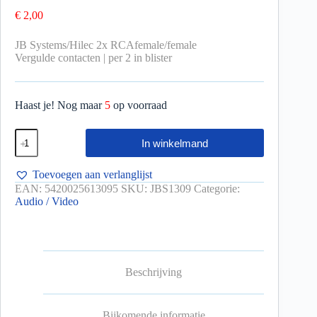
€
2,00
JB Systems/Hilec 2x RCAfemale/female
Vergulde contacten | per 2 in blister
Haast je! Nog maar
5
op voorraad
In winkelmand
Toevoegen aan verlanglijst
EAN:
5420025613095
SKU:
JBS1309
Categorie:
Audio / Video
Beschrijving
Bijkomende informatie