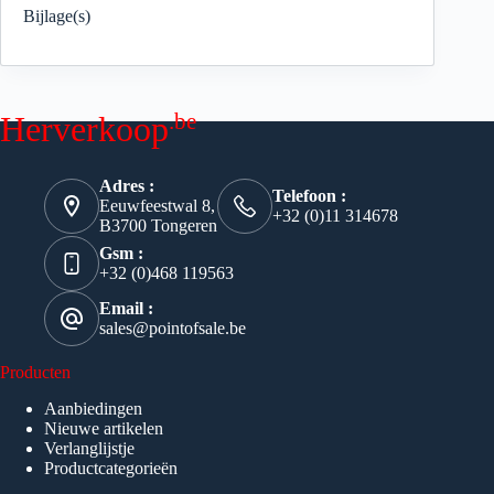
Bijlage(s)
.be
Herverkoop
Adres :
Telefoon :
Eeuwfeestwal 8,
+32 (0)11 314678
B3700 Tongeren
Gsm :
+32 (0)468 119563
Email :
sales@pointofsale.be
Producten
Aanbiedingen
Nieuwe artikelen
Verlanglijstje
Productcategorieën