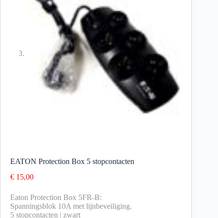
EATON Protection Box 5 stopcontacten
€
15,00
Eaton Protection Box 5FR-B:
Spanningsblok 10A met lijnbeveiliging.
5 stopcontacten | zwart