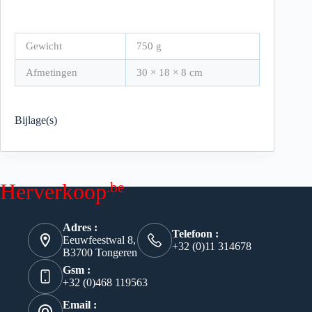
Gewicht
750 g
Afmetingen
30 × 18 × 8 cm
Bijlage(s)
.be
Herverkoop
Adres :
Telefoon :
Eeuwfeestwal 8,
+32 (0)11 314678
B3700 Tongeren
Gsm :
+32 (0)468 119563
Email :