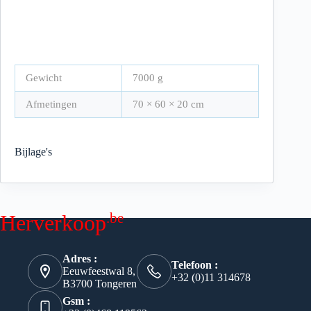
Gewicht
7000 g
Afmetingen
70 × 60 × 20 cm
Bijlage's
.be
Herverkoop
Adres :
Telefoon :
Eeuwfeestwal 8,
+32 (0)11 314678
B3700 Tongeren
Gsm :