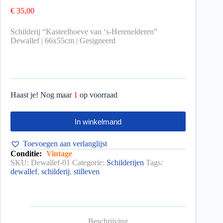
€
35,00
Schilderij “Kasteelhoeve van ‘s-Herenelderen”
Dewallef | 66x55cm | Gesigneerd
Haast je! Nog maar
1
op voorraad
In winkelmand
Toevoegen aan verlanglijst
Conditie:
Vintage
SKU:
Dewallef-01
Categorie:
Schilderijen
Tags:
dewallef
,
schilderij
,
stilleven
Beschrijving