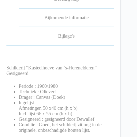
Bijkomende informatie
Bijlage's
Schilderij “Kasteelhoeve van ‘s-Herenelderen”
Gesigneerd
Periode : 1960/1980
Techniek : Olieverf
Drager : Canvas (Doek)
Ingelijst
Afmetingen 50 x40 cm (h x b)
Incl. lijst 66 x 55 cm (h x b)
Gesigneerd : gesigneerd door Dewallef
Conditie : Goed, het schilderij zit nog in de
originele, onbeschadigde houten lijst.