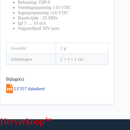
Behuizing: DIP-8
Voedingsspanning ±18 VDC
Ingangsspanning ±16 VDC
Bandwijdte : 20 MHz
Igf 5 … 10 mA
Stijgsnelheid 50V/µsec
Gewicht
2 g
Afmetingen
2 × 1 × 1 cm
Bijlage(s)
LF357 datasheet
.be
Herverkoop