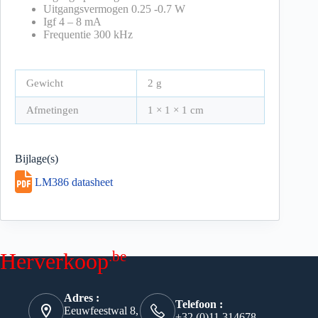
Uitgangsvermogen 0.25 -0.7 W
Igf 4 – 8 mA
Frequentie 300 kHz
Gewicht
2 g
Afmetingen
1 × 1 × 1 cm
Bijlage(s)
LM386 datasheet
.be
Herverkoop
Adres :
Telefoon :
Eeuwfeestwal 8,
+32 (0)11 314678