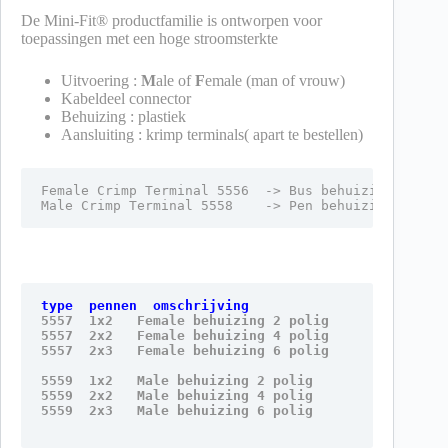
De Mini-Fit® productfamilie is ontworpen voor
toepassingen met een hoge stroomsterkte
Uitvoering :
M
ale of
F
emale (man of vrouw)
Kabeldeel connector
Behuizing : plastiek
Aansluiting : krimp terminals( apart te bestellen)
Female Crimp Terminal 5556  -> Bus behuizing 5557

type  pennen  omschrijving 
5557  1x2   Female behuizing 2 polig

5557  2x2   Female behuizing 4 polig

5557  2x3   Female behuizing 6 polig

5559  1x2   Male behuizing 2 polig

5559  2x2   Male behuizing 4 polig
