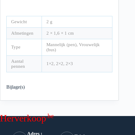
Gewicht
2 g
Afmetingen
2 × 1,6 × 1 cm
Mannelijk (pen), Vrouwelijk
Type
(bus)
Aantal
1×2, 2×2, 2×3
pennen
Bijlage(s)
.be
Herverkoop
Adres :