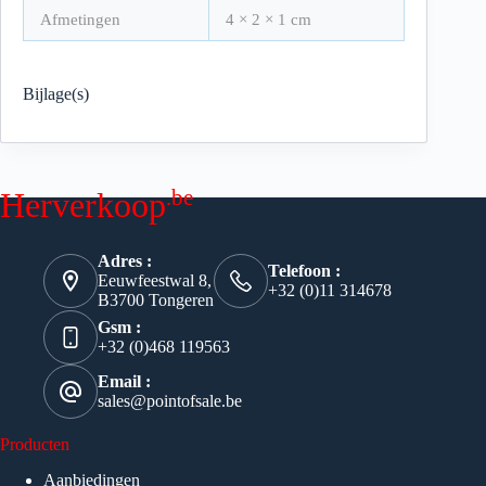
Afmetingen
4 × 2 × 1 cm
Bijlage(s)
.be
Herverkoop
Adres :
Telefoon :
Eeuwfeestwal 8,
+32 (0)11 314678
B3700 Tongeren
Gsm :
+32 (0)468 119563
Email :
sales@pointofsale.be
Producten
Aanbiedingen