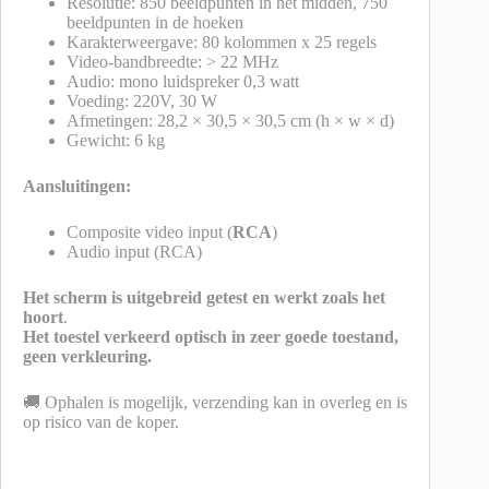
Resolutie: 850 beeldpunten in het midden, 750
beeldpunten in de hoeken
Karakterweergave: 80 kolommen x 25 regels
Video-bandbreedte: > 22 MHz
Audio: mono luidspreker 0,3 watt
Voeding: 220V, 30 W
Afmetingen: 28,2 × 30,5 × 30,5 cm (h × w × d)
Gewicht: 6 kg
Aansluitingen:
Composite video input (
RCA
)
Audio input (RCA)
Het scherm is uitgebreid getest en werkt zoals het
hoort
.
Het toestel verkeerd optisch in zeer goede toestand,
geen verkleuring.
🚚 Ophalen is mogelijk, verzending kan in overleg en is
op risico van de koper.