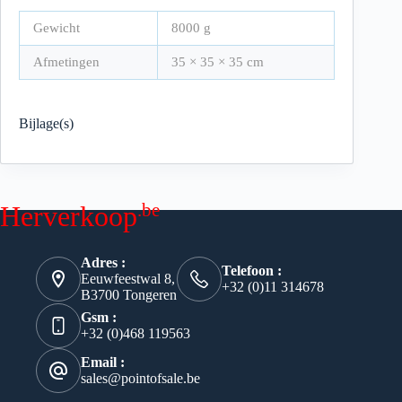
Gewicht
8000 g
Afmetingen
35 × 35 × 35 cm
Bijlage(s)
.be
Herverkoop
Adres :
Telefoon :
Eeuwfeestwal 8,
+32 (0)11 314678
B3700 Tongeren
Gsm :
+32 (0)468 119563
Email :
sales@pointofsale.be