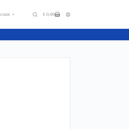
count
€
0,00