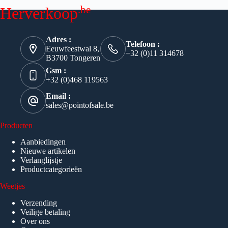
.be
Herverkoop
Adres :
Telefoon :
Eeuwfeestwal 8,
+32 (0)11 314678
B3700 Tongeren
Gsm :
+32 (0)468 119563
Email :
sales@pointofsale.be
Producten
Aanbiedingen
Nieuwe artikelen
Verlanglijstje
Productcategorieën
Weetjes
Verzending
Veilige betaling
Over ons