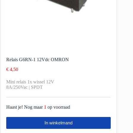
Relais G6RN-1 12Vdc OMRON
€
4,50
Mini relais 1x wissel 12V
8A/250Vac | SPDT
Haast je! Nog maar
1
op voorraad
In winkelmand