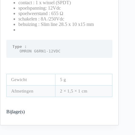
contact : 1 x wissel (SPDT)
spoelspanning: 12Vdc
spoelweerstand : 655 Ω
schakelen : 8A /250Vdc
behuizing : Slim line 28.5 x 10 x15 mm
Type :
   OMRON G6RN1-12VDC
Gewicht
5 g
Afmetingen
2 × 1,5 × 1 cm
Bijlage(s)