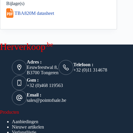
Bijlage(s)
TBA820M datasheet
.be
Herverkoop
Adres :
Telefoon :
Eeuwfeestwal 8,
+32 (0)11 314678
B3700 Tongeren
Gsm :
+32 (0)468 119563
Email :
sales@pointofsale.be
Producten
Aanbiedingen
Nieuwe artikelen
Verlanglijstje