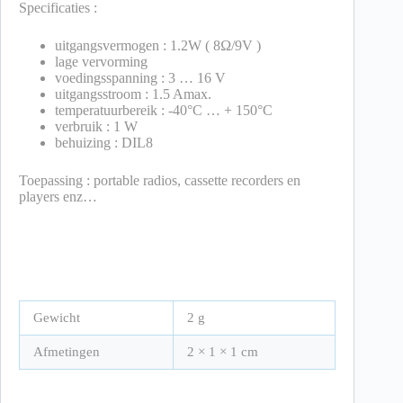
Specificaties :
uitgangsvermogen : 1.2W ( 8Ω/9V )
lage vervorming
voedingsspanning : 3 … 16 V
uitgangsstroom : 1.5 Amax.
temperatuurbereik : -40°C … + 150°C
verbruik : 1 W
behuizing : DIL8
Toepassing : portable radios, cassette recorders en
players enz…
Gewicht
2 g
Afmetingen
2 × 1 × 1 cm