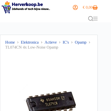
€
0,00
Home
Elektronica
Actieve
IC's
Opamp
TL074CN 4x Low-Noise Opamp