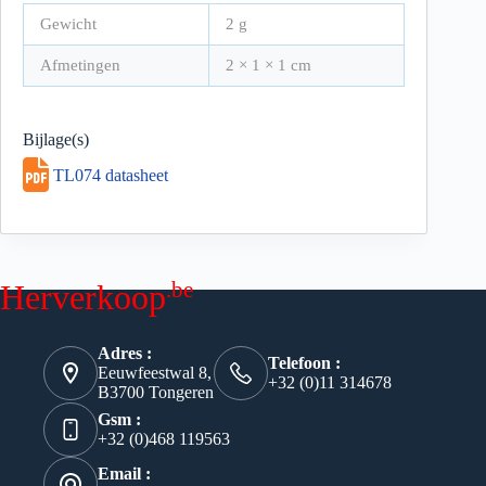
Gewicht
2 g
Afmetingen
2 × 1 × 1 cm
Bijlage(s)
TL074 datasheet
.be
Herverkoop
Adres :
Telefoon :
Eeuwfeestwal 8,
+32 (0)11 314678
B3700 Tongeren
Gsm :
+32 (0)468 119563
Email :