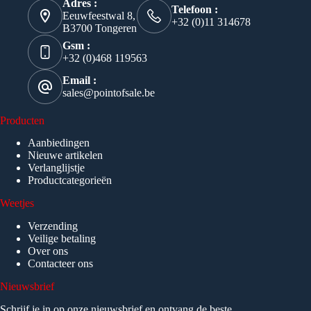
Adres :
Telefoon :
Eeuwfeestwal 8,
+32 (0)11 314678
B3700 Tongeren
Gsm :
+32 (0)468 119563
Email :
sales@pointofsale.be
Producten
Aanbiedingen
Nieuwe artikelen
Verlanglijstje
Productcategorieën
Weetjes
Verzending
Veilige betaling
Over ons
Contacteer ons
Nieuwsbrief
Schrijf je in op onze nieuwsbrief en ontvang de beste