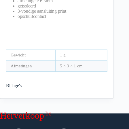
afmetingen: 6.3mm
geïsoleerd
3-voudige aansluiting print
opschuifcontact
Gewicht
1 g
Afmetingen
5 × 3 × 1 cm
Bijlage's
.be
Herverkoop