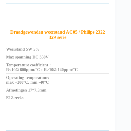
Draadgewonden weerstand AC05 / Philips 2322
329-serie
Weerstand 5W 5%
Max spanning DC 350V
Temperature coefficient :
R<10Ω 600ppm/°C : R>10Ω 140ppm/°C
Operating temperatuur:
max +200°C, min -40°C
Afmetingen 17*7.5mm
E12-reeks
Waarden: 0,10E, 0,15E, 0,22E, 0,33E, 0,47E, 0,68E, 1E, 1.5E, 2.2E, 3.3E, 4.7E,
6.8E, 10E, 12E, 15E, 18E, 22E, 27E, 33E, 39E, 47E, 56E, 68E, 82E, 100E,
120E, 150E, 180E, 220E, 270E, 330E, 390E, 470E, 560E, 680E, 820E, 1K, 1.2K,
1.5K, 1.8K, 2.2K, 2.7K, 3.3K, 3.9K, 4.7K, 5.6K