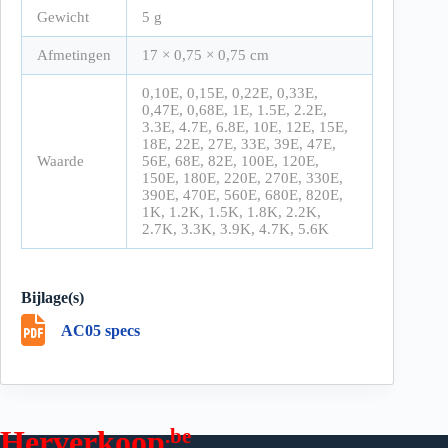
Gewicht
5 g
Afmetingen
17 × 0,75 × 0,75 cm
0,10E, 0,15E, 0,22E, 0,33E,
0,47E, 0,68E, 1E, 1.5E, 2.2E,
3.3E, 4.7E, 6.8E, 10E, 12E, 15E,
18E, 22E, 27E, 33E, 39E, 47E,
Waarde
56E, 68E, 82E, 100E, 120E,
150E, 180E, 220E, 270E, 330E,
390E, 470E, 560E, 680E, 820E,
1K, 1.2K, 1.5K, 1.8K, 2.2K,
2.7K, 3.3K, 3.9K, 4.7K, 5.6K
Bijlage(s)
AC05 specs
.be
Herverkoop