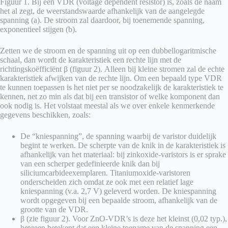
Figuur 1. Bij een VDR (voltage dependent resistor) is, zoals de naam
het al zegt, de weerstandswaarde afhankelijk van de aangelegde
spanning (a). De stroom zal daardoor, bij toenemende spanning,
exponentieel stijgen (b).
Zetten we de stroom en de spanning uit op een dubbellogaritmische
schaal, dan wordt de karakteristiek een rechte lijn met de
richtingskoëfficiënt β (figuur 2). Alleen bij kleine stromen zal de echte
karakteristiek afwijken van de rechte lijn. Om een bepaald type VDR
te kunnen toepassen is het niet per se noodzakelijk de karakteristiek te
kennen, net zo min als dat bij een transistor of welke komponent dan
ook nodig is. Het volstaat meestal als we over enkele kenmerkende
gegevens beschikken, zoals:
De “kniespanning”, de spanning waarbij de varistor duidelijk
begint te werken. De scherpte van de knik in de karakteristiek is
afhankelijk van het materiaal: bij zinkoxide-varistors is er sprake
van een scherper gedefinieerde knik dan bij
siliciumcarbideexemplaren. Titaniumoxide-varistoren
onderscheiden zich omdat ze ook met een relatief lage
kniespanning (v.a. 2,7 V) geleverd worden. De kniespanning
wordt opgegeven bij een bepaalde stroom, afhankelijk van de
grootte van de VDR.
β (zie figuur 2). Voor ZnO-VDR’s is deze het kleinst (0,02 typ.),
hetgeen betekent dat een kleine toename van de spanning een