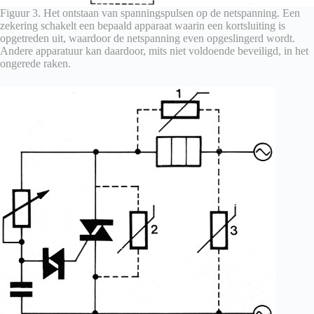
Figuur 3. Het ontstaan van spanningspulsen op de netspanning. Een
zekering schakelt een bepaald apparaat waarin een kortsluiting is
opgetreden uit, waardoor de netspanning even opgeslingerd wordt.
Andere apparatuur kan daardoor, mits niet voldoende beveiligd, in het
ongerede raken.