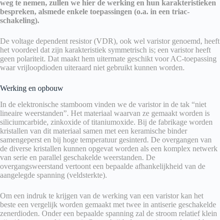
weg te nemen, zullen we hier de werking en hun karakteristieken
bespreken, alsmede enkele toepassingen (o.a. in een triac-
schakeling).
De voltage dependent resistor (VDR), ook wel varistor genoemd, heeft
het voordeel dat zijn karakteristiek symmetrisch is; een varistor heeft
geen polariteit. Dat maakt hem uitermate geschikt voor AC-toepassing
waar vrijloopdioden uiteraard niet gebruikt kunnen worden.
Werking en opbouw
In de elektronische stamboom vinden we de varistor in de tak “niet
lineaire weerstanden”. Het materiaal waarvan ze gemaakt worden is
siliciumcarbide, zinkoxide of titaniumoxide. Bij de fabrikage worden
kristallen van dit materiaal samen met een keramische binder
samengeperst en bij hoge temperatuur gesinterd. De overgangen van
de diverse kristallen kunnen opgevat worden als een komplex netwerk
van serie en parallel geschakelde weerstanden. De
overgangsweerstand vertoont een bepaalde afhankelijkheid van de
aangelegde spanning (veldsterkte).
Om een indruk te krijgen van de werking van een varistor kan het
beste een vergelijk worden gemaakt met twee in antiserie geschakelde
zenerdioden. Onder een bepaalde spanning zal de stroom relatief klein