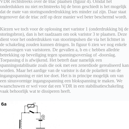
VDR rechtstreeks over de triac plaatsen (figuur 4). Omdat het
onderdukken nu niet rechtstreeks bij de bron geschiedt is het mogelijk
dat de mate van storingsonderdrukking iets minder zal zijn. Daar staat
tegenover dat de triac zelf op deze manier wel beter beschermd wordt.
Kiezen we toch voor de oplossing met varistor 1 (onderdrukking bij de
storingsbron), dan is het raadzaam om ook varistor 3 te plaatsen. Deze
dient voor het onderdrukken van stoorimpulsen die via het lichtnet in
de schakeling zouden kunnen dringen. In figuur 6 zien we nog enkele
toepassingen van varistoren. De gevallen a, b en c hebben alledrie
betrekking op beveiliging tegen spanningsoverslag of -doorslag.
Toepassing d is afwijkend. Het betreft daar namelijk een
spanningsstabilisatie zoals die ook met een zenerdiode gerealiseerd kan
worden. Maar het aardige van de varistor is dat de polariteit van de
ingangsspanning er niet toe doet. Het is in principe mogelijk om van
een sinusvormige ingangsspanning een blokspanning te maken. We
waarschuwen er wel voor dat een VDR in een stabilisatieschakeling
vaak behoorlijk wat te dissiperen heeft.