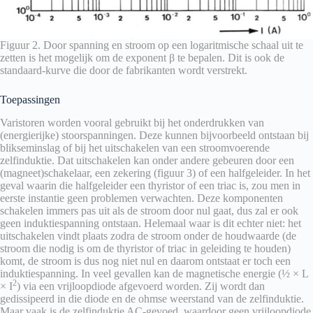
Figuur 2. Door spanning en stroom op een logaritmische schaal uit te
zetten is het mogelijk om de exponent β te bepalen. Dit is ook de
standaard-kurve die door de fabrikanten wordt verstrekt.
Toepassingen
Varistoren worden vooral gebruikt bij het onderdrukken van
(energierijke) stoorspanningen. Deze kunnen bijvoorbeeld ontstaan bij
blikseminslag of bij het uitschakelen van een stroomvoerende
zelfinduktie. Dat uitschakelen kan onder andere gebeuren door een
(magneet)schakelaar, een zekering (figuur 3) of een halfgeleider. In het
geval waarin die halfgeleider een thyristor of een triac is, zou men in
eerste instantie geen problemen verwachten. Deze komponenten
schakelen immers pas uit als de stroom door nul gaat, dus zal er ook
geen induktiespanning ontstaan. Helemaal waar is dit echter niet: het
uitschakelen vindt plaats zodra de stroom onder de houdwaarde (de
stroom die nodig is om de thyristor of triac in geleiding te houden)
komt, de stroom is dus nog niet nul en daarom ontstaat er toch een
induktiespanning. In veel gevallen kan de magnetische energie (½ × L
2
× I
) via een vrijloopdiode afgevoerd worden. Zij wordt dan
gedissipeerd in die diode en de ohmse weerstand van de zelfinduktie.
Maar vaak is de zelfinduktie AC-gevoed, waardoor geen vrijloopdiode