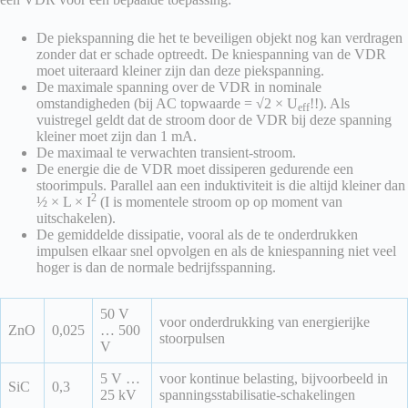
De piekspanning die het te beveiligen objekt nog kan verdragen
zonder dat er schade optreedt. De kniespanning van de VDR
moet uiteraard kleiner zijn dan deze piekspanning.
De maximale spanning over de VDR in nominale
omstandigheden (bij AC topwaarde = √2 × U
!!). Als
eff
vuistregel geldt dat de stroom door de VDR bij deze spanning
kleiner moet zijn dan 1 mA.
De maximaal te verwachten transient-stroom.
De energie die de VDR moet dissiperen gedurende een
stoorimpuls. Parallel aan een induktiviteit is die altijd kleiner dan
2
½ × L × I
(I is momentele stroom op op moment van
uitschakelen).
De gemiddelde dissipatie, vooral als de te onderdrukken
impulsen elkaar snel opvolgen en als de kniespanning niet veel
hoger is dan de normale bedrijfsspanning.
50 V
voor onderdrukking van energierijke
ZnO
0,025
… 500
stoorpulsen
V
5 V …
voor kontinue belasting, bijvoorbeeld in
SiC
0,3
25 kV
spanningsstabilisatie-schakelingen