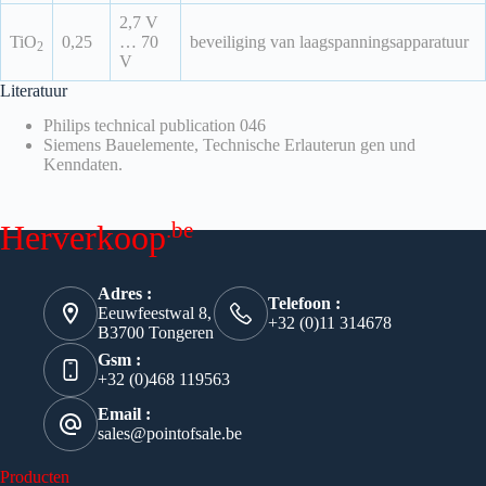
2,7 V
TiO
0,25
… 70
beveiliging van laagspanningsapparatuur
2
V
Literatuur
Philips technical publication 046
Siemens Bauelemente, Technische Erlauterun gen und
Kenndaten.
.be
Herverkoop
Adres :
Telefoon :
Eeuwfeestwal 8,
+32 (0)11 314678
B3700 Tongeren
Gsm :
+32 (0)468 119563
Email :
sales@pointofsale.be
Producten