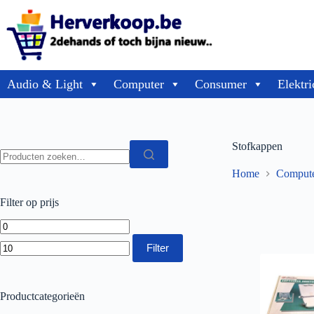
Audio & Light
Computer
Consumer
Elektri
Stofkappen
Home
Comput
Filter op prijs
Filter
Productcategorieën