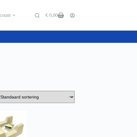
count
€
0,00