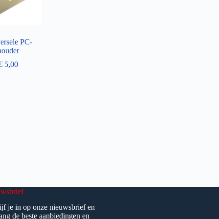
ersele PC-
houder
€
5,00
wsbrief
ijf je in op onze nieuwsbrief en
ang de beste aanbiedingen en