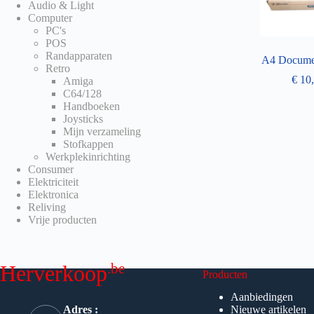
Audio & Light
Computer
PC's
POS
Randapparaten
A4 Docume
Retro
€
10,
Amiga
C64/128
Handboeken
Joysticks
Mijn verzameling
Stofkappen
Werkplekinrichting
Consumer
Elektriciteit
Elektronica
Reliving
Vrije producten
.be
Herverkoop
Producten
Aanbiedingen
Adres :
Nieuwe artikelen