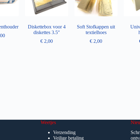
nthouder
Diskettebox voor 4
Soft Stofkappen uit
Univ
diskettes 3.5″
textielhoes
00
€
2,00
€
2,00
Weetjes
Nieu
Verzending
Schr
Veilige betaling
ontv