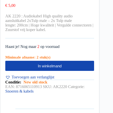
€
5,00
AK 2220 : Audiokabel High quality audio
aansluitkabel 2xTulp male – 2x Tulp male
lengte: 200cm | Hoge kwaliteit | Vergulde connectoren |
Zuurstof vrij koper kabel.
Haast je! Nog maar
2
op voorraad
Minimale afname: 2 stuk(s)
In winkelmand
Toevoegen aan verlanglijst
Conditie:
New old stock
EAN:
8716065110913
SKU:
AK2220
Categorie:
Snoeren & kabels