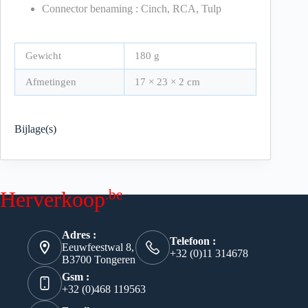
Connector benaming : Cinch, RCA, Tulp
Gewicht
180 g
Afmetingen
17 × 23 × 2 cm
Bijlage(s)
.be
Herverkoop
Adres :
Telefoon :
Eeuwfeestwal 8,
+32 (0)11 314678
B3700 Tongeren
Gsm :
+32 (0)468 119563