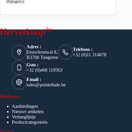
Bijlage(s)
.be
Herverkoop
Adres :
Telefoon :
Eeuwfeestwal 8,
+32 (0)11 314678
B3700 Tongeren
Gsm :
+32 (0)468 119563
Email :
sales@pointofsale.be
Producten
Aanbiedingen
Nieuwe artikelen
Verlanglijstje
Productcategorieën
Weetjes