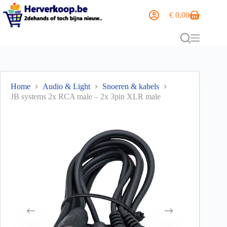
€
0,00
Home
Audio & Light
Snoeren & kabels
JB systems 2x RCA male – 2x 3pin XLR male