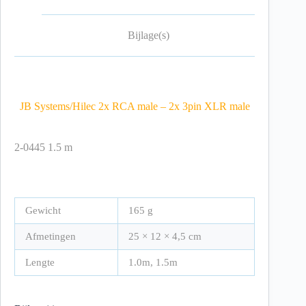
Bijlage(s)
JB Systems/Hilec 2x RCA male – 2x 3pin XLR male
2-0445 1.5 m
Gewicht
165 g
Afmetingen
25 × 12 × 4,5 cm
Lengte
1.0m, 1.5m