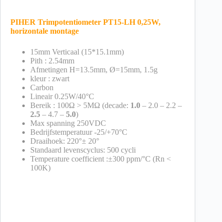
PIHER Trimpotentiometer PT15-LH 0,25W,
horizontale montage
15mm Verticaal (15*15.1mm)
Pith : 2.54mm
Afmetingen H=13.5mm, Ø=15mm, 1.5g
kleur : zwart
Carbon
Lineair 0.25W/40°C
Bereik : 100Ω > 5MΩ (decade:
1.0
– 2.0 – 2.2 –
2.5
– 4.7 –
5.0
)
Max spanning 250VDC
Bedrijfstemperatuur -25/+70°C
Draaihoek: 220°± 20°
Standaard levenscyclus: 500 cycli
Temperature coefficient :±300 ppm/°C (Rn <
100K)
Waarden: 50E, 100E, 250E, 500E, 1K, 2.2K, 2.5K, 5.0K, 10K, 25K, 50K, 100K,
250K, 500K, 1M, 2.5M, 4.7M, 5.0M, 10M