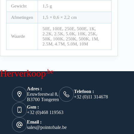
Gewicht
1,5 g
Afmetingen
1,5 × 0,6 × 2,2 cm
50E, 100E, 250E, 500E, 1K,
2.2K, 2.5K, 5.0K, 10K, 25K,
Waarde
50K, 100K, 250K, 500K, 1M,
2.5M, 4.7M, 5.0M, 10M
.be
Herverkoop
Adres :
Telefoon :
Eeuwfeestwal 8,
+32 (0)11 314678
B3700 Tongeren
Gsm :
+32 (0)468 119563
Email :
sales@pointofsale.be