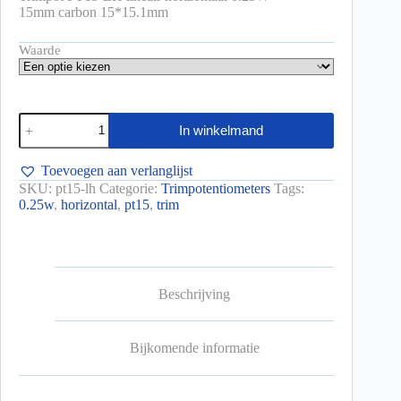
15mm carbon 15*15.1mm
Waarde
In winkelmand
Toevoegen aan verlanglijst
SKU:
pt15-lh
Categorie:
Trimpotentiometers
Tags:
0.25w
,
horizontal
,
pt15
,
trim
Beschrijving
Bijkomende informatie