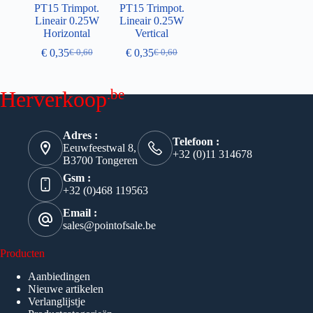
PT15 Trimpot.
PT15 Trimpot.
Lineair 0.25W
Lineair 0.25W
Horizontal
Vertical
€
0,35
€
0,35
€
0,60
€
0,60
.be
Herverkoop
Adres :
Telefoon :
Eeuwfeestwal 8,
+32 (0)11 314678
B3700 Tongeren
Gsm :
+32 (0)468 119563
Email :
sales@pointofsale.be
Producten
Aanbiedingen
Nieuwe artikelen
Verlanglijstje