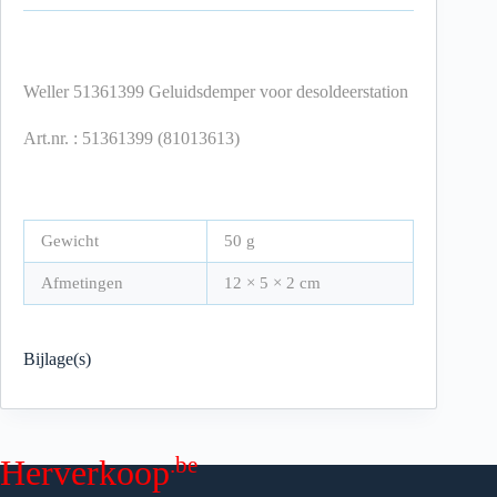
Weller 51361399 Geluidsdemper voor desoldeerstation
Art.nr. : 51361399 (81013613)
Gewicht
50 g
Afmetingen
12 × 5 × 2 cm
Bijlage(s)
.be
Herverkoop