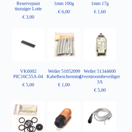
Reservepunt
1mm 100g
1mm 17g
tinzuiger Lotte
€
6,00
€
1,60
€
3,00
VK6002
Weller 51052099
Weller 51344600
PIC16C55A-04
Kabelbescherming
Overstroombeveiliger
3A
€
5,00
€
1,00
€
5,00