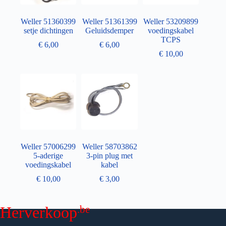
Weller 51360399
Weller 51361399
Weller 53209899
setje dichtingen
Geluidsdemper
voedingskabel
TCPS
€
6,00
€
6,00
€
10,00
Weller 57006299
Weller 58703862
5-aderige
3-pin plug met
voedingskabel
kabel
€
10,00
€
3,00
.be
Herverkoop