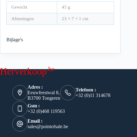
Gewicht
45 g
Afmetingen
23 × 7 × 1 cm
Bijlage's
.be
Herverkoop
Adres :
Telefoon :
Eeuwfeestwal 8,
+32 (0)11 314678
B3700 Tongeren
Gsm :
+32 (0)468 119563
Email :
sales@pointofsale.be