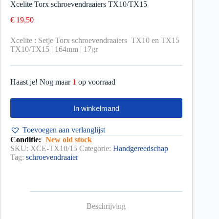
Xcelite Torx schroevendraaiers TX10/TX15
€
19,50
Xcelite : Setje Torx schroevendraaiers TX10 en TX15
TX10/TX15 | 164mm | 17gr
Haast je! Nog maar
1
op voorraad
In winkelmand
Toevoegen aan verlanglijst
Conditie:
New old stock
SKU:
XCE-TX10/15
Categorie:
Handgereedschap
Tag:
schroevendraaier
Beschrijving