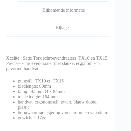
Bijkomende informatie
Bijlage's
Xcelite : Setje Torx schroevendraaiers TX10 en TX15
Precisie schroevendraaier met slanke, ergonomisch
gevormd handvat
puntstijl: TX10 en TX15
bladlengte: 80mm
kling : 9.5mm Ø x 84mm
totale lengte: 164 mm
handvat: ergonomisch, zwart, blauw dopje,
plastic
hoogwaardige legering van chroom en vanadium
gewicht : 17gr