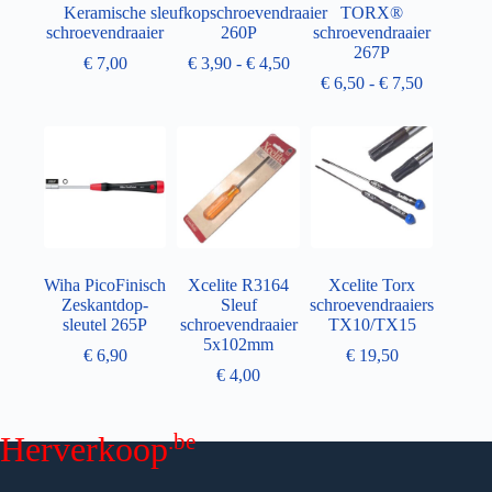
Keramische
sleufkopschroevendraaier
TORX®
schroevendraaier
260P
schroevendraaier
267P
€
7,00
€
3,90
-
€
4,50
€
6,50
-
€
7,50
Wiha PicoFinisch
Xcelite R3164
Xcelite Torx
Zeskantdop-
Sleuf
schroevendraaiers
sleutel 265P
schroevendraaier
TX10/TX15
5x102mm
€
6,90
€
19,50
€
4,00
.be
Herverkoop