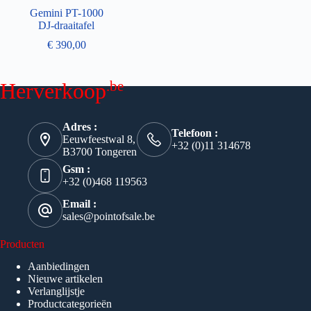
Gemini PT-1000
DJ-draaitafel
€
390,00
.be
Herverkoop
Adres :
Telefoon :
Eeuwfeestwal 8,
+32 (0)11 314678
B3700 Tongeren
Gsm :
+32 (0)468 119563
Email :
sales@pointofsale.be
Producten
Aanbiedingen
Nieuwe artikelen
Verlanglijstje
Productcategorieën