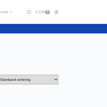
count
€
0,00