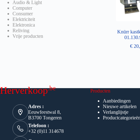
Audio & Light
Computer
Consumer
Elektriciteit
Elektronica
Reliving
Knürr kast
Vrije producten
01.130.
€
20,
.be
Herverkoop
Producten
Aanbiedingen
Adres :
Nieuwe artikelen
Eeuwfeestwal 8,
Verlanglijstje
B3700 Tongeren
Productcategorieë
Telefoon :
+32 (0)11 314678