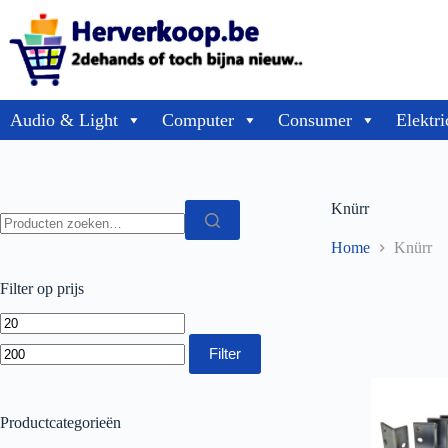
Audio & Light
Computer
Consumer
Elektri
Knürr
Home
Knürr
Filter op prijs
Filter
Productcategorieën