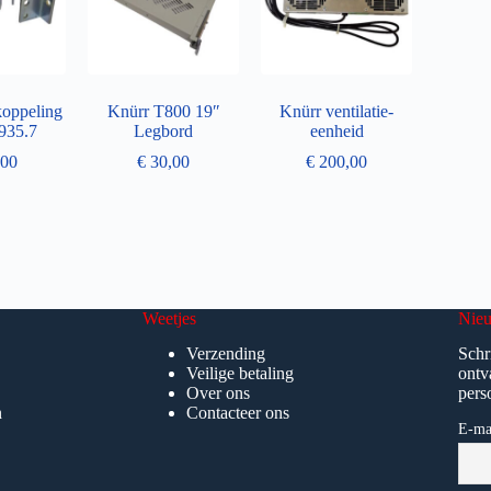
koppeling
Knürr T800 19″
Knürr ventilatie-
935.7
Legbord
eenheid
00
€
30,00
€
200,00
Weetjes
Nieu
Verzending
Schr
Veilige betaling
ontv
Over ons
pers
n
Contacteer ons
E-ma