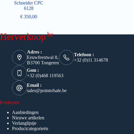
Schneider CPC
6128
€
350,00
.be
Herverkoop
Adres :
Telefoon :
Eeuwfeestwal 8,
+32 (0)11 314678
B3700 Tongeren
Gsm :
+32 (0)468 119563
Email :
sales@pointofsale.be
Producten
Aanbiedingen
Nieuwe artikelen
Verlanglijstje
Productcategorieën