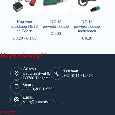
Kap voor
NE-18
NE-18
drukknop NE18
powerdrukknop
powerdrukknop
en F-serie
toebehoren
€
5,00
€
0,20
-
€
1,00
€
0,20
.be
Herverkoop
Adres :
Telefoon :
Eeuwfeestwal 8,
+32 (0)11 314678
B3700 Tongeren
Gsm :
+32 (0)468 119563
Email :
sales@pointofsale.be
Producten