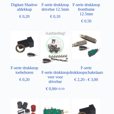
Digitast Shadow
F-serie drukknop
F-serie drukknop
afdekkap
drivebar 12.5mm
frontframe
12.5mm
€
0,20
€
0,10
€
0,50
Aanbieding!
F-serie drukknop
F-serie
toebehoren
F-serie drukknop
drukknopschakelaars
veer voor
€
0,20
€
2,20
-
€
3,00
drivebar
€
0,06
€
0,10