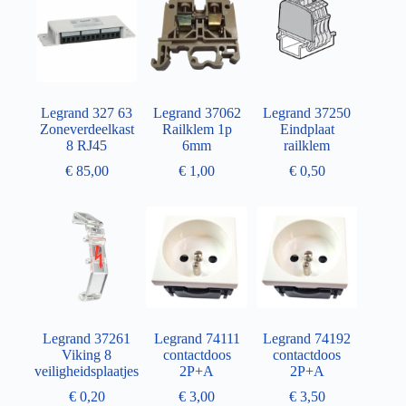
Legrand 327 63
Legrand 37062
Legrand 37250
Zoneverdeelkast
Railklem 1p
Eindplaat
8 RJ45
6mm
railklem
€
85,00
€
1,00
€
0,50
Legrand 37261
Legrand 74111
Legrand 74192
Viking 8
contactdoos
contactdoos
veiligheidsplaatjes
2P+A
2P+A
€
0,20
€
3,00
€
3,50