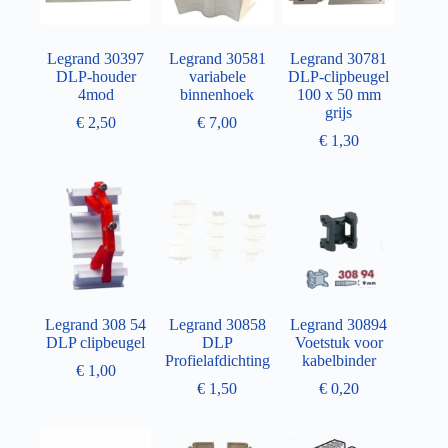
Legrand 30397
Legrand 30581
Legrand 30781
DLP-houder
variabele
DLP-clipbeugel
4mod
binnenhoek
100 x 50 mm
grijs
€
2,50
€
7,00
€
1,30
Legrand 308 54
Legrand 30858
Legrand 30894
DLP clipbeugel
DLP
Voetstuk voor
Profielafdichting
kabelbinder
€
1,00
€
1,50
€
0,20