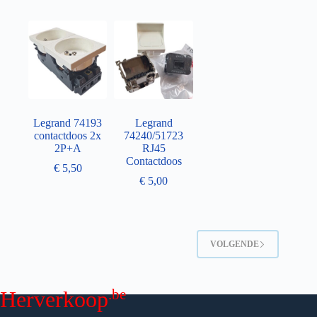
Legrand 74193
Legrand
contactdoos 2x
74240/51723
2P+A
RJ45
Contactdoos
€
5,50
€
5,00
VOLGENDE
.be
Herverkoop