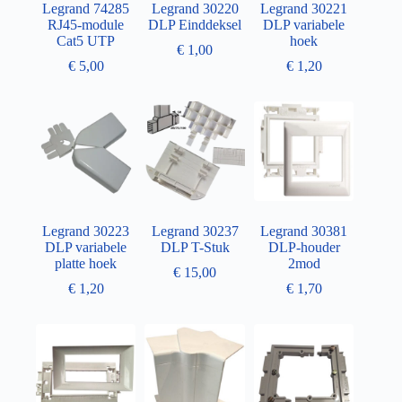
Legrand 74285
Legrand 30220
Legrand 30221
RJ45-module
DLP Einddeksel
DLP variabele
Cat5 UTP
hoek
€
1,00
€
5,00
€
1,20
Legrand 30223
Legrand 30237
Legrand 30381
DLP variabele
DLP T-Stuk
DLP-houder
platte hoek
2mod
€
15,00
€
1,20
€
1,70