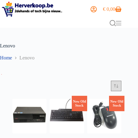
€
0,00
Lenovo
Home
Lenovo
New Old
New Old
Stock
Stock