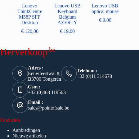
Lenovo
Lenovo USB
Lenovo USB
ThinkCentre
Keyboard
optical mouse
M58P SFF
Belgium
€
9,00
Desktop
AZERTY
€
120,00
€
19,00
.be
Herverkoop
Adres :
Telefoon :
Eeuwfeestwal 8,
+32 (0)11 314678
B3700 Tongeren
Gsm :
+32 (0)468 119563
Email :
sales@pointofsale.be
Producten
Aanbiedingen
Nieuwe artikelen