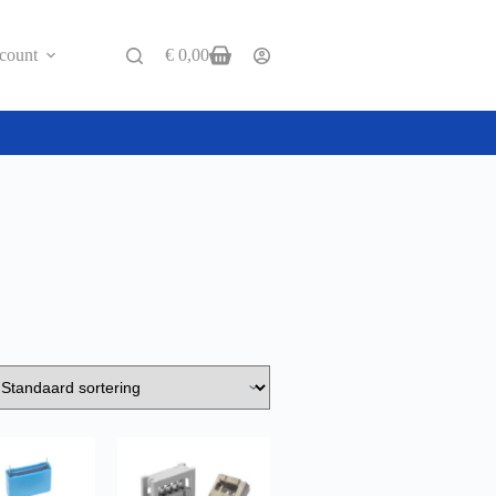
count
€
0,00