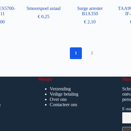
ES5700-
Smoorspoel axiaal
Surge arrester
TAA9
11
B1A350
IF-
€
0,25
00
€
2,10
1
2
Weetjes
Nieu
Verzending
Schr
Veilige betaling
ontv
Over ons
pers
n
Contacteer ons
E-ma