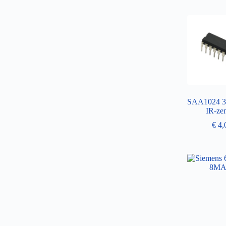
SAA1024 30
IR-ze
€
4,