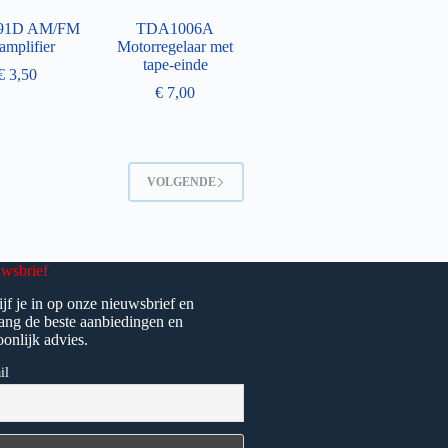
91D AM/FM
TDA1006A
amplifier
Motorregelaar met
tape-einde
€
3,50
€
7,00
VOLGENDE
wsbrief
ijf je in op onze nieuwsbrief en
ang de beste aanbiedingen en
oonlijk advies.
il