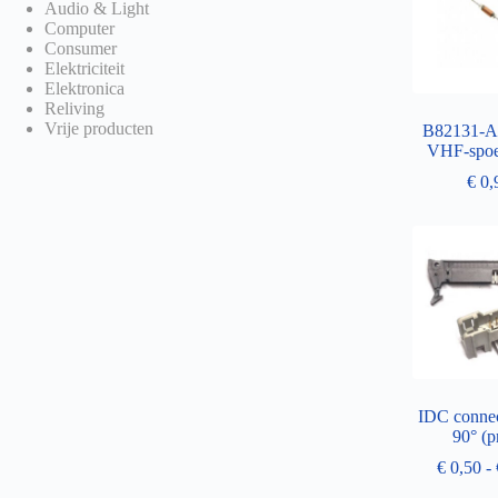
Audio & Light
Computer
Consumer
Elektriciteit
Elektronica
Reliving
Vrije producten
B82131-
VHF-spoe
€
0,
IDC connec
90° (p
€
0,50
-