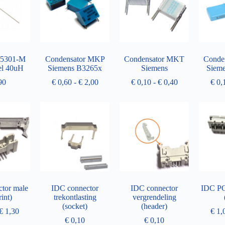
A5301-M
Condensator MKP
Condensator MKT
Conde
l 40uH
Siemens B3265x
Siemens
Siem
90
€
0,60
-
€
2,00
€
0,10
-
€
0,40
€
0,
tor male
IDC connector
IDC connector
IDC PC
rint)
trekontlasting
vergrendeling
(socket)
(header)
€
1,30
€
1,
€
0,10
€
0,10