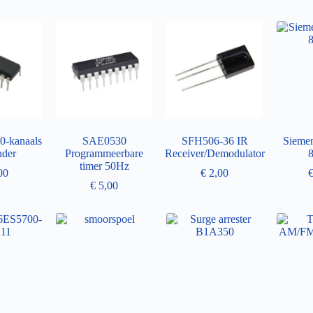
-kanaals
SAE0530
SFH506-36 IR
Sieme
nder
Programmeerbare
Receiver/Demodulator
timer 50Hz
00
€
2,00
€
5,00