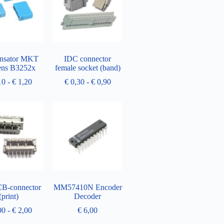
nsator MKT
IDC connector
ens B3252x
female socket (band)
10
-
€
1,20
€
0,30
-
€
0,90
B-connector
MM57410N Encoder
(print)
Decoder
00
-
€
2,00
€
6,00