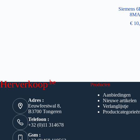
Siemens 6
8MA
€
10,
.be
Herverkoop
Producten
Aanbiedingen
Adres :
Nieuwe artikelen
Eeuwfeestwal 8,
Verlanglijstje
B3700 Tongeren
Productcategorieë
Telefoon :
+32 (0)11 314678
Gsm :