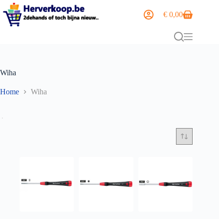
€
0,00
Wiha
Home
Wiha