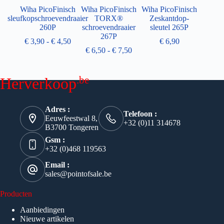
Wiha PicoFinisch
Wiha PicoFinisch
Wiha PicoFinisch
sleufkopschroevendraaier
TORX®
Zeskantdop-
260P
schroevendraaier
sleutel 265P
267P
€
3,90
-
€
4,50
€
6,90
€
6,50
-
€
7,50
.be
Herverkoop
Adres :
Telefoon :
Eeuwfeestwal 8,
+32 (0)11 314678
B3700 Tongeren
Gsm :
+32 (0)468 119563
Email :
sales@pointofsale.be
Producten
Aanbiedingen
Nieuwe artikelen