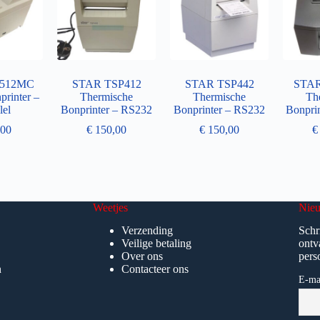
P512MC
STAR TSP412
STAR TSP442
STAR
printer –
Thermische
Thermische
Th
lel
Bonprinter – RS232
Bonprinter – RS232
Bonprin
00
€
150,00
€
150,00
€
Weetjes
Nieu
Verzending
Schr
Veilige betaling
ontv
Over ons
pers
n
Contacteer ons
E-ma