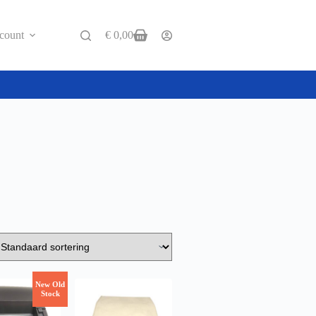
count
€
0,00
New Old
Stock