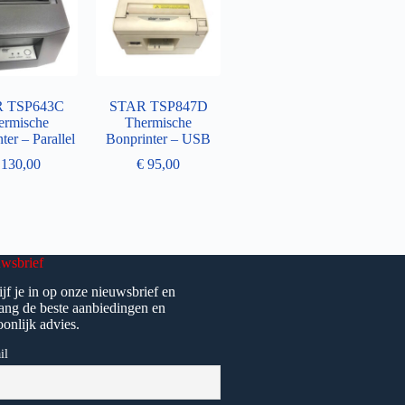
 TSP643C
STAR TSP847D
ermische
Thermische
ter – Parallel
Bonprinter – USB
130,00
€
95,00
wsbrief
ijf je in op onze nieuwsbrief en
ang de beste aanbiedingen en
oonlijk advies.
il