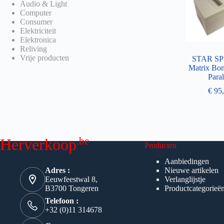
Audio & Light
Computer
Consumer
Elektriciteit
Elektronica
Reliving
Vrije producten
STAR S
Matrix Bon
Paral
€
95,
.be
Herverkoop
Producten
Aanbiedingen
Adres :
Nieuwe artikelen
Eeuwfeestwal 8,
Verlanglijstje
B3700 Tongeren
Productcategorieë
Telefoon :
+32 (0)11 314678