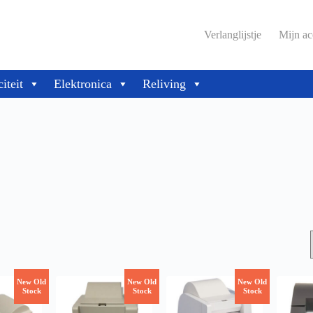
Verlanglijstje
Mijn ac
citeit
Elektronica
Reliving
New Old
New Old
New Old
Stock
Stock
Stock