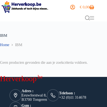
€
0,00
IBM
Home
IBM
Geen producten gevonden die aan je zoekcriteria voldoen.
.be
Herverkoop
Adres :
Telefoon :
Eeuwfeestwal 8,
+32 (0)11 314678
B3700 Tongeren
Gsm :