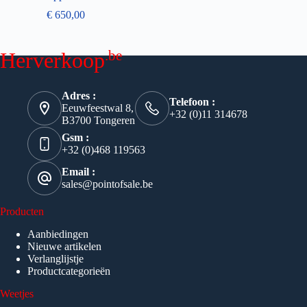
€
650,00
.be
Herverkoop
Adres :
Telefoon :
Eeuwfeestwal 8,
+32 (0)11 314678
B3700 Tongeren
Gsm :
+32 (0)468 119563
Email :
sales@pointofsale.be
Producten
Aanbiedingen
Nieuwe artikelen
Verlanglijstje
Productcategorieën
Weetjes