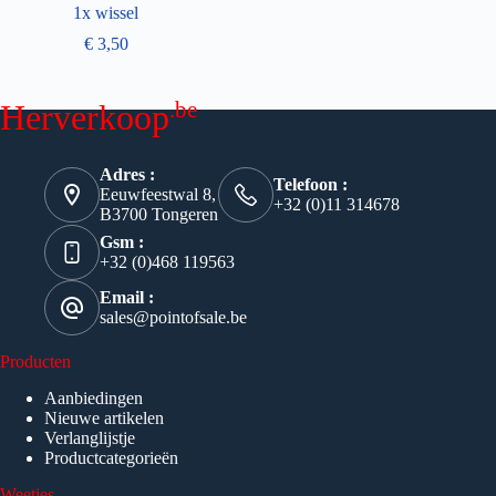
1x wissel
€
3,50
.be
Herverkoop
Adres :
Telefoon :
Eeuwfeestwal 8,
+32 (0)11 314678
B3700 Tongeren
Gsm :
+32 (0)468 119563
Email :
sales@pointofsale.be
Producten
Aanbiedingen
Nieuwe artikelen
Verlanglijstje
Productcategorieën
Weetjes