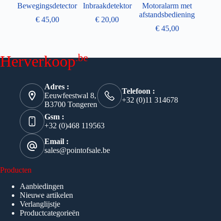
Bewegingsdetector
Inbraakdetektor
Motoralarm met
afstandsbediening
€
45,00
€
20,00
€
45,00
.be
Herverkoop
Adres :
Telefoon :
Eeuwfeestwal 8,
+32 (0)11 314678
B3700 Tongeren
Gsm :
+32 (0)468 119563
Email :
sales@pointofsale.be
Producten
Aanbiedingen
Nieuwe artikelen
Verlanglijstje
Productcategorieën