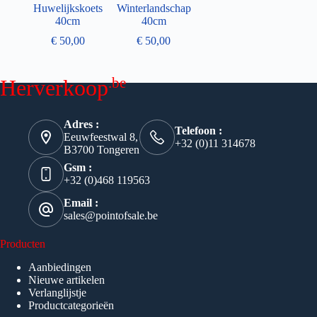
Huwelijkskoets
Winterlandschap
40cm
40cm
€
50,00
€
50,00
.be
Herverkoop
Adres :
Telefoon :
Eeuwfeestwal 8,
+32 (0)11 314678
B3700 Tongeren
Gsm :
+32 (0)468 119563
Email :
sales@pointofsale.be
Producten
Aanbiedingen
Nieuwe artikelen
Verlanglijstje
Productcategorieën