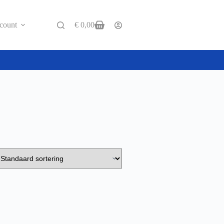
count
€
0,00