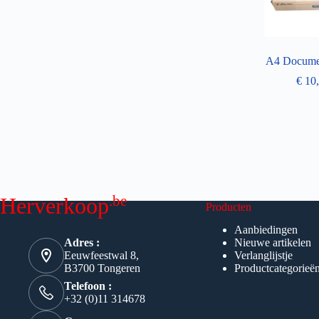
A4 Docume
€
10,
.be
Herverkoop
Producten
Aanbiedingen
Adres :
Nieuwe artikelen
Eeuwfeestwal 8,
Verlanglijstje
B3700 Tongeren
Productcategorieë
Telefoon :
+32 (0)11 314678