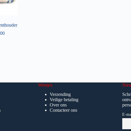
nthouder
00
Weetjes
Nieu
Verzending
Schr
Veilige betaling
ontv
Over ons
pers
n
Contacteer ons
E-ma