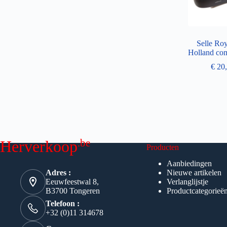
Selle Roy
Holland com
€
20,
.be
Herverkoop
Producten
Aanbiedingen
Adres :
Nieuwe artikelen
Eeuwfeestwal 8,
Verlanglijstje
B3700 Tongeren
Productcategorieë
Telefoon :
+32 (0)11 314678