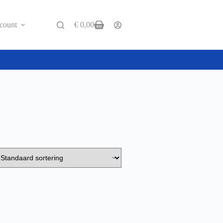
count
€
0,00