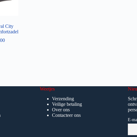
al City
fortzadel
00
Weetjes
Nieu
Verzending
Schr
Veilige betaling
ontv
Over ons
pers
n
Contacteer ons
E-ma