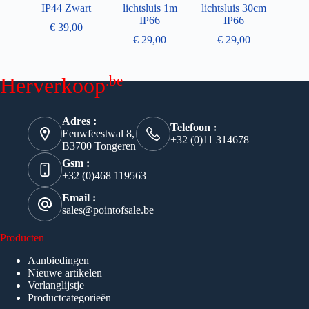
IP44 Zwart
lichtsluis 1m
lichtsluis 30cm
IP66
IP66
€
39,00
€
29,00
€
29,00
.be
Herverkoop
Adres :
Telefoon :
Eeuwfeestwal 8,
+32 (0)11 314678
B3700 Tongeren
Gsm :
+32 (0)468 119563
Email :
sales@pointofsale.be
Producten
Aanbiedingen
Nieuwe artikelen
Verlanglijstje
Productcategorieën