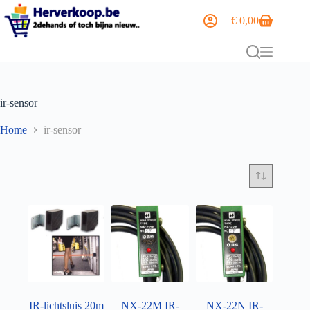
€
0,00
ir-sensor
Home
ir-sensor
IR-lichtsluis 20m
NX-22M IR-
NX-22N IR-