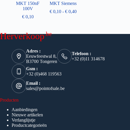
MKT 150nF
MKT Siemens
100V
€
0,10
-
€
0,40
€
0,10
.be
Herverkoop
Adres :
Telefoon :
Eeuwfeestwal 8,
+32 (0)11 314678
B3700 Tongeren
Gsm :
+32 (0)468 119563
Email :
sales@pointofsale.be
Producten
Aanbiedingen
Nieuwe artikelen
Verlanglijstje
Productcategorieën