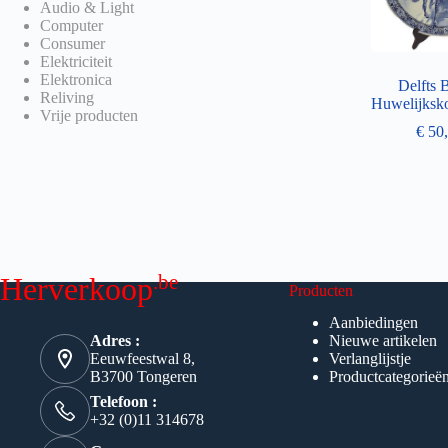
Audio & Light
Computer
Consumer
Elektriciteit
Elektronica
Delfts 
Reliving
Huwelijksk
Vrije producten
€
50,
.be
Herverkoop
Producten
Aanbiedingen
Adres :
Nieuwe artikelen
Eeuwfeestwal 8,
Verlanglijstje
B3700 Tongeren
Productcategorieë
Telefoon :
+32 (0)11 314678