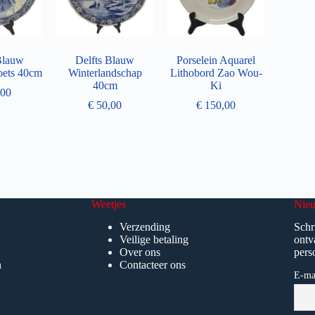
Blauw
Delfts Blauw
Porselein Aquarel
oets 40cm
Winterlandschap
Lithobord Zao Wou-
40cm
Ki
00
€
50,00
€
150,00
Weetjes
Nieu
Verzending
Schr
Veilige betaling
ontv
Over ons
pers
n
Contacteer ons
E-ma