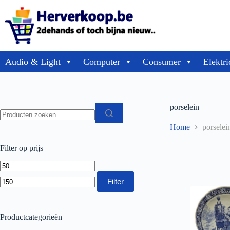
Audio & Light
Computer
Consumer
Elektri
porselein
Home
porselei
Filter op prijs
Filter
Productcategorieën