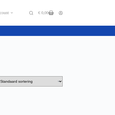
count
€
0,00